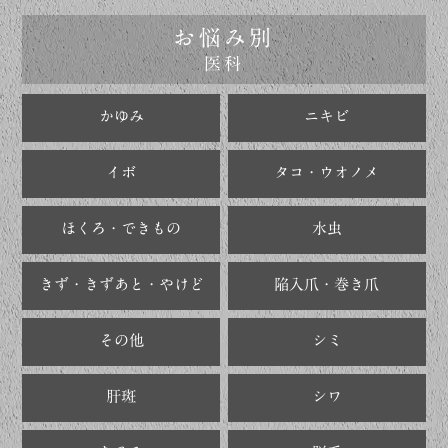
お悩み別
医科
かゆみ
ニキビ
イボ
タコ・ウオノメ
ほくろ・できもの
水虫
きず・きずあと・やけど
陥入爪・巻き爪
その他
シミ
肝斑
シワ