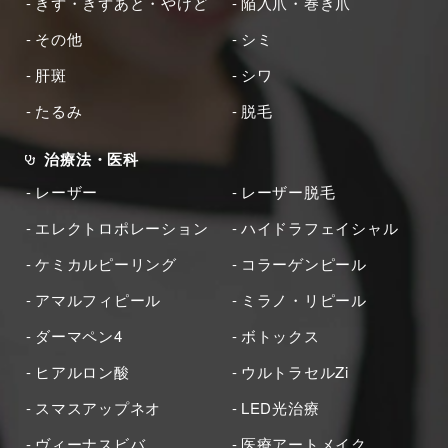
きず・きずあと・やけど
陥入爪・巻き爪
その他
シミ
肝斑
シワ
たるみ
脱毛
治療法・医科
レーザー
レーザー脱毛
エレクトロポレーション
ハイドラフェイシャル
ケミカルピーリング
コラーゲンピール
アマルフィピール
ミラノ・リピール
ダーマペン4
ボトックス
ヒアルロン酸
ウルトラセルZi
スマスアップネオ
LED光治療
ヴィーナスビバ
医療アートメイク