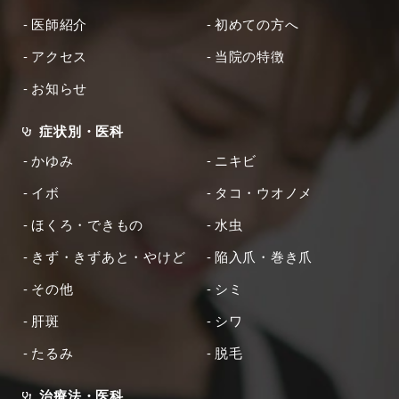
医師紹介
初めての方へ
アクセス
当院の特徴
お知らせ
症状別・医科
かゆみ
ニキビ
イボ
タコ・ウオノメ
ほくろ・できもの
水虫
きず・きずあと・やけど
陥入爪・巻き爪
その他
シミ
肝斑
シワ
たるみ
脱毛
治療法・医科