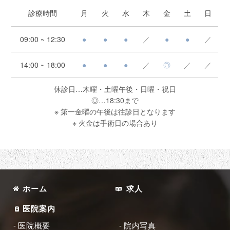
診療時間
月
火
水
木
金
土
日
09:00 ~ 12:30
●
●
●
／
●
●
／
14:00 ~ 18:00
●
●
●
／
◎
／
／
休診日…木曜・土曜午後・日曜・祝日
◎…18:30まで
※ 第一金曜の午後は往診日となります
※ 火金は手術日の場合あり
ホーム
求人
医院案内
医院概要
院内写真