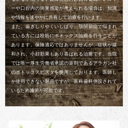
ーや口腔内の病巣感染が考えられる場合は、知識
や情報を速やかに共有して治療を行います。
また、歯ぎしりやくいしばり、顎関節症で悩まれ
ている方には咬筋にボトックス治療を行うことが
あります。保険適応ではありませんが、症状が緩
和され、小顔効果もあり喜ばれる治療です。当院
では唯一厚生労働省承認の薬剤であるアラガン社
のボトックスビスタを使用しております。医師し
か使用できない製品ですが、医科歯科併設されて
いるため施術が可能です。